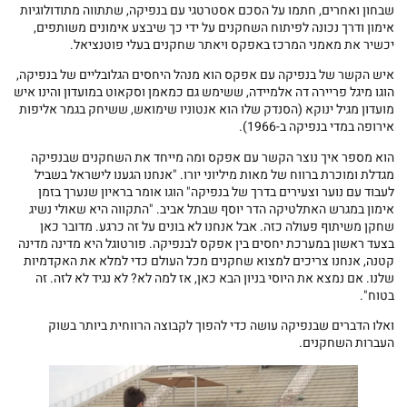
שבחון ואחרים, חתמו על הסכם אסטרטגי עם בנפיקה, שתתווה מתודולוגיות
אימון ודרך נכונה לפיתוח השחקנים על ידי כך שיבצע אימונים משותפים,
יכשיר את מאמני המרכז באפקס ויאתר שחקנים בעלי פוטנציאל.
איש הקשר של בנפיקה עם אפקס הוא מנהל היחסים הגלובליים של בנפיקה,
הוגו מיגל פריירה דה אלמיידה, ששימש גם כמאמן וסקאוט במועדון והינו איש
מועדון מגיל ינוקא (הסנדק שלו הוא אנטוניו שימואש, ששיחק בגמר אליפות
אירופה במדי בנפיקה ב-1966).
הוא מספר איך נוצר הקשר עם אפקס ומה מייחד את השחקנים שבנפיקה
מגדלת ומוכרת ברווח של מאות מיליוני יורו. "אנחנו הגענו לישראל בשביל
לעבוד עם נוער וצעירים בדרך של בנפיקה" הוגו אומר בראיון שנערך בזמן
אימון במגרש האתלטיקה הדר יוסף שבתל אביב. "התקווה היא שאולי נשיג
שחקן משיתוף פעולה כזה. אבל אנחנו לא בונים על זה כרגע. מדובר כאן
בצעד ראשון במערכת יחסים בין אפקס לבנפיקה. פורטוגל היא מדינה מדינה
קטנה, אנחנו צריכים למצוא שחקנים מכל העולם כדי למלא את האקדמיות
שלנו. אם נמצא את היוסי בניון הבא כאן, אז למה לא? לא נגיד לא לזה. זה
בטוח".
ואלו הדברים שבנפיקה עושה כדי להפוך לקבוצה הרווחית ביותר בשוק
העברות השחקנים.