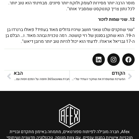
מוסר הרבה יותר מסירות לעומק ולוקח יותר סיונים. מבחינתי הוא טוב יותר.
לכל נתון צריך קונטקסט שמסביר אותו".
12. שני שמות לזכור
"שני שחקנים שלנו שאני חושב שיהיו גדולים מאוד בעתיד? פאולו ברנרדו בן
ה-19. הוא שחקן בסגנון של רוי קושטה. רמה טכנית גבוהה מאוד. ו… הבלם בן
ה-17 גבריאל אראוז'ו. לדעתי הוא יכול להיות טוב יותר מרובן דיאש".
הקודם
הבא
המערכת שמשפרת את שחקני העתיד של ישראל
חברת 365scores חתמה על הסכם חסות עם Afex – האקדמיה למצוינות בכדורגל
Afex, חברה מובילה לפיתוח ספורטאים, מתמחה באימון מתקדם ובניית
תוכניות אישיות במגוון ענפים. עם צוות מנוסה, טכנולוגיה חדשנית ושיתופי