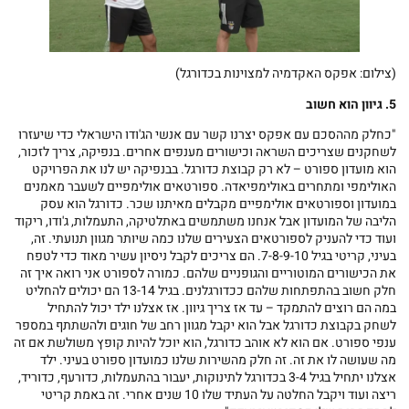
(צילום: אפקס האקדמיה למצוינות בכדורגל)
5. גיוון הוא חשוב
"כחלק מההסכם עם אפקס יצרנו קשר עם אנשי הג'ודו הישראלי כדי שיעזרו
לשחקנים שצריכים השראה וכישורים מענפים אחרים. בנפיקה, צריך לזכור,
הוא מועדון ספורט – לא רק קבוצת כדורגל. בבנפיקה יש לנו את הפרויקט
האולימפי ומתחרים באולימפיאדה. ספורטאים אולימפיים לשעבר מאמנים
במועדון וספורטאים אולימפיים מקבלים מאיתנו שכר. כדורגל הוא עסק
הליבה של המועדון אבל אנחנו משתמשים באתלטיקה, התעמלות, ג'ודו, ריקוד
ועוד כדי להעניק לספורטאים הצעירים שלנו כמה שיותר מגוון תנועתי. זה,
בעיני, קריטי בגיל 7-8-9-10. הם צריכים לקבל ניסיון עשיר מאוד כדי לטפח
את הכישורים המוטוריים והגופניים שלהם. כמורה לספורט אני רואה איך זה
חלק חשוב בהתפתחות שלהם ככדורגלנים. בגיל 13-14 הם יכולים להחליט
במה הם רוצים להתמקד – עד אז צריך גיוון. אז אצלנו ילד יכול להתחיל
לשחק בקבוצת כדורגל אבל הוא יקבל מגוון רחב של חוגים ולהשתתף במספר
ענפי ספורט. אם הוא לא אוהב כדורגל, הוא יוכל להיות קופץ משולשת אם זה
מה שעושה לו את זה. זה חלק מהשירות שלנו כמועדון ספורט בעיני. ילד
אצלנו יתחיל בגיל 3-4 בכדורגל לתינוקות, יעבור בהתעמלות, כדורעף, כדוריד,
ריצה ועוד ויקבל החלטה על העתיד שלו 10 שנים אחרי. זה באמת קריטי