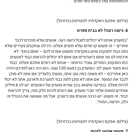
להתפתחות שלו כספורטאי ואדם".
(צילום: אפקס האקדמיה למצוינות בכדורגל)
6. גישה רעה? לא בבית ספרנו
"במועדון אנחנו לא יכולים לסבול גישה רעה. אנשים שלא מוכנים לכבד
אחרים – זה פשוט קו אדום שלא חוצים אצלנו. היו לנו שחקנים צעירים שלא
נתנו כבוד למנקות שיש באקדמיה ופשוט אמרנו להם – 'אתם בחוץ'. לא
איכפת לנו מה אתם כישרוניים אם אתם לא יכולים להראות כבוד לאנשים
כמו המנקות, המורים, עובדי הרווחה – אנחנו לא רוצים אתכם אצלנו. כבוד
הוא מאוד חשוב לנו. המועדון בן כמעט 120 שנה. הוא היה כאן לפניכם ויהיה
כאן אחריכם – לא משנה כמה טוב אתה, נמשיך בלעדייך אם אתה לא מוכן
לכבד את המוסד. אם אתה לא מוכן לתת כבוד למערכת ולארגון, אתה לא יכול
להיות אצלנו. בנפיקה מתגאה בכך שהיא מועדון של האנשים. יש לנו 6 מיליון
אוהדים ומאות אלפי חברי מועדון. אם רוצים להיות חלק מזה, צריך להראות
כבוד. זה פשוט. יש הרבה אנשים עם כישרון. אבל מה שעושה את ההבדל זה
הלב, הגישה, המוח".
(צילום: אפקס האקדמיה למצוינות בכדורגל)
7. פשוט אפשר לזהות