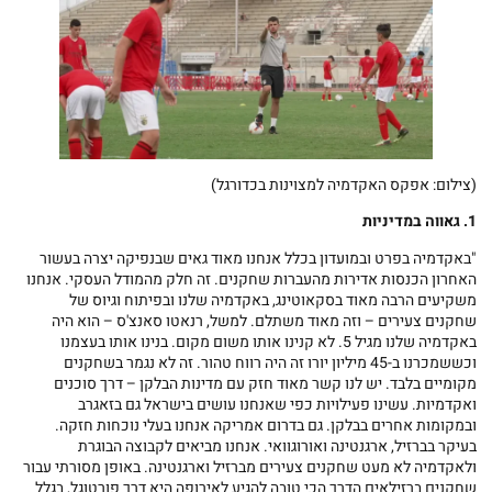
(צילום: אפקס האקדמיה למצוינות בכדורגל)
1. גאווה במדיניות
"באקדמיה בפרט ובמועדון בכלל אנחנו מאוד גאים שבנפיקה יצרה בעשור
האחרון הכנסות אדירות מהעברות שחקנים. זה חלק מהמודל העסקי. אנחנו
משקיעים הרבה מאוד בסקאוטינג, באקדמיה שלנו ובפיתוח וגיוס של
שחקנים צעירים – וזה מאוד משתלם. למשל, רנאטו סאנצ'ס – הוא היה
באקדמיה שלנו מגיל 5. לא קנינו אותו משום מקום. בנינו אותו בעצמנו
וכששמכרנו ב-45 מיליון יורו זה היה רווח טהור. זה לא נגמר בשחקנים
מקומיים בלבד. יש לנו קשר מאוד חזק עם מדינות הבלקן – דרך סוכנים
ואקדמיות. עשינו פעילויות כפי שאנחנו עושים בישראל גם בזאגרב
ובמקומות אחרים בבלקן. גם בדרום אמריקה אנחנו בעלי נוכחות חזקה.
בעיקר בברזיל, ארגנטינה ואורוגוואי. אנחנו מביאים לקבוצה הבוגרת
ולאקדמיה לא מעט שחקנים צעירים מברזיל וארגנטינה. באופן מסורתי עבור
שחקנים ברזילאים הדרך הכי טובה להגיע לאירופה היא דרך פורטוגל, בגלל