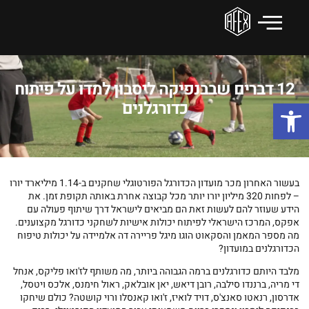
12 דברים שבבנפיקה ליסבון למדו על פיתוח
פתח סרגל נגישות
כדורגלנים
בעשור האחרון מכר מועדון הכדורגל הפורטוגלי שחקנים ב-1.14 מיליארד יורו
– לפחות 320 מיליון יורו יותר מכל קבוצה אחרת באותה תקופת זמן. את
הידע שעוזר להם לעשות זאת הם מביאים לישראל דרך שיתוף פעולה עם
אפקס, המרכז הישראלי לפיתוח יכולות אישיות לשחקני כדורגל מקצוענים.
מה מספר המאמן והסקאוט הוגו מיגל פריירה דה אלמיידה על יכולות טיפוח
הכדורגלנים במועדון?
מלבד היותם כדורגלנים ברמה הגבוהה ביותר, מה משותף לז'ואו פליקס, אנחל
די מריה, ברננדו סילבה, רובן דיאש, יאן אובלאק, ראול חימנס, אלכס ויטסל,
אדרסון, רנאטו סאנצ'ס, דויד לואיז, ז'ואו קאנסלו ורוי קושטה? כולם שיחקו