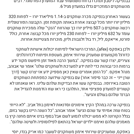
בבנפיקה ליסבון ונמכרו ברווח משמעותי עבור המועדון הפורטוגלי. רבים
מהשחקנים המוזכרים גדלו במועדון מגיל 6.
בעשור האחרון בנפיקה מכרה שחקנים ב-1.14 מיליארד יורו – לפחות 320
מיליון יורו יותר מכל קבוצה אחרת באותה תקופת זמן. הקבוצה הפורטוגלית
רכשה שחקנים ב-507 מיליון יורו כך שהרווח "הנקי" שלה ממכירת שחקנים
עומד על 632 מיליון יורו – לפחות 230 מיליון יורו מכל קבוצה אחרת, כולל
פורטו, אייאקס, ליל, רד בול זלצבורג וליון, מוכרות מצטיינות אחרות.
ולכן באפקס (afex), המרכז הישראלי לפיתוח יכולות אישיות לשחקני
כדורגל מקצוענים שמעניק שירותי אימון, מעטפת ופיתוח לכדורגלנים
צעירים, יצרו קשר עם בנפיקה. "במשך הרבה מאוד זמן חיפשנו מקור ידע
ברמות הכי גבוהות כדי לתת ידע למערכת ולשחקנים שלנו" אומר שי אבוהב,
מנהל אפקס. "כל הזמן אומרים שאין כאן מספיק ידע אז יצרנו קשר (דרך
שרן ייני – זה כבר סיפור אחר) עם בנפיקה שידועה כמפתחת השחקנים
הטובה באירופה. בבנפיקה עשו את הבדיקות שלהם עלינו. ראו שאנחנו לא
קשורים למועדון ספציפי אחד, התלהבו כי ראו שזו הזדמנות להגדיל את
הברנד שלהם בעולם והגיעו".
בנפיקה ערכה במהלך הקיץ אימונים וסדנאות לאימון בתל אביב. "לא הייתי
בטוח שזה אמיתי עד שהם הגיעו" אומר אבוהב."כל השנה היינו בקשר בזום,
בגלל הקורונה לא ממש יכולנו לנסוע לשם אבל בסוף בנינו איתם מחנה קיץ בו
מאמנים שלהם ואימנו ילדים ישראל בהתאם לפילוסופיה ולשיטה שלהם".
באפקס, שמעניקים שירותי אימון משחקנים לשעבר כמו אריק בנדו, יוסי