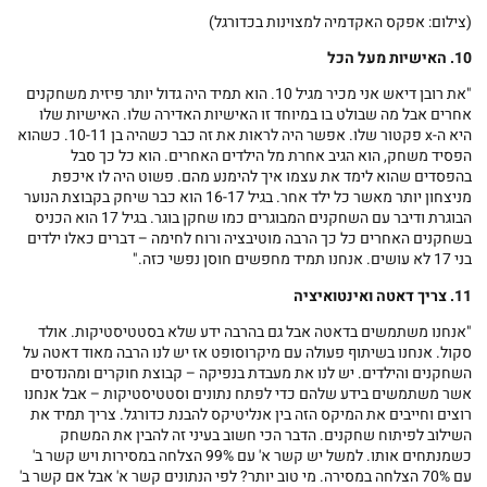
(צילום: אפקס האקדמיה למצוינות בכדורגל)
10. האישיות מעל הכל
"את רובן דיאש אני מכיר מגיל 10. הוא תמיד היה גדול יותר פיזית משחקנים
אחרים אבל מה שבולט בו במיוחד זו האישיות האדירה שלו. האישיות שלו
היא ה-x פקטור שלו. אפשר היה לראות את זה כבר כשהיה בן 10-11. כשהוא
הפסיד משחק, הוא הגיב אחרת מל הילדים האחרים. הוא כל כך סבל
בהפסדים שהוא לימד את עצמו איך להימנע מהם. פשוט היה לו איכפת
מניצחון יותר מאשר כל ילד אחר. בגיל 16-17 הוא כבר שיחק בקבוצת הנוער
הבוגרת ודיבר עם השחקנים המבוגרים כמו שחקן בוגר. בגיל 17 הוא הכניס
בשחקנים האחרים כל כך הרבה מוטיבציה ורוח לחימה – דברים כאלו ילדים
בני 17 לא עושים. אנחנו תמיד מחפשים חוסן נפשי כזה."
11. צריך דאטה ואינטואיציה
"אנחנו משתמשים בדאטה אבל גם בהרבה ידע שלא בסטטיסטיקות. אולד
סקול. אנחנו בשיתוף פעולה עם מיקרוסופט אז יש לנו הרבה מאוד דאטה על
השחקנים והילדים. יש לנו את מעבדת בנפיקה – קבוצת חוקרים ומהנדסים
אשר משתמשים בידע שלהם כדי לפתח נתונים וסטטיסטיקות – אבל אנחנו
רוצים וחייבים את המיקס הזה בין אנליטיקס להבנת כדורגל. צריך תמיד את
השילוב לפיתוח שחקנים. הדבר הכי חשוב בעיני זה להבין את המשחק
כשמנתחים אותו. למשל יש קשר א' עם 99% הצלחה במסירות ויש קשר ב'
עם 70% הצלחה במסירה. מי טוב יותר? לפי הנתונים קשר א' אבל אם קשר ב'