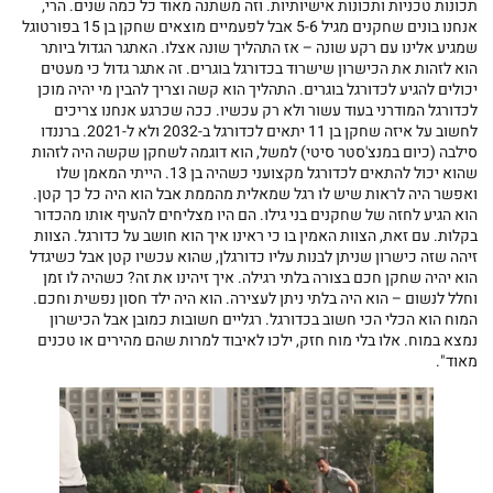
תכונות טכניות ותכונות אישיותיות. וזה משתנה מאוד כל כמה שנים. הרי,
אנחנו בונים שחקנים מגיל 5-6 אבל לפעמיים מוצאים שחקן בן 15 בפורטוגל
שמגיע אלינו עם רקע שונה – אז התהליך שונה אצלו. האתגר הגדול ביותר
הוא לזהות את הכישרון שישרוד בכדורגל בוגרים. זה אתגר גדול כי מעטים
יכולים להגיע לכדורגל בוגרים. התהליך הוא קשה וצריך להבין מי יהיה מוכן
לכדורגל המודרני בעוד עשור ולא רק עכשיו. ככה שכרגע אנחנו צריכים
לחשוב על איזה שחקן בן 11 יתאים לכדורגל ב-2032 ולא ל-2021. ברננדו
סילבה (כיום במנצ'סטר סיטי) למשל, הוא דוגמה לשחקן שקשה היה לזהות
שהוא יכול להתאים לכדורגל מקצועני כשהיה בן 13. הייתי המאמן שלו
ואפשר היה לראות שיש לו רגל שמאלית מהממת אבל הוא היה כל כך קטן.
הוא הגיע לחזה של שחקנים בני גילו. הם היו מצליחים להעיף אותו מהכדור
בקלות. עם זאת, הצוות האמין בו כי ראינו איך הוא חושב על כדורגל. הצוות
זיהה שזה כישרון שניתן לבנות עליו כדורגלן, שהוא עכשיו קטן אבל כשיגדל
הוא יהיה שחקן חכם בצורה בלתי רגילה. איך זיהינו את זה? כשהיה לו זמן
וחלל לנשום – הוא היה בלתי ניתן לעצירה. הוא היה ילד חסון נפשית וחכם.
המוח הוא הכלי הכי חשוב בכדורגל. רגליים חשובות כמובן אבל הכישרון
נמצא במוח. אלו בלי מוח חזק, ילכו לאיבוד למרות שהם מהירים או טכנים
מאוד".