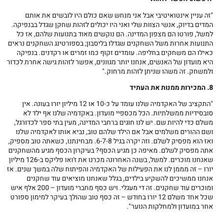
"זה עניין אינטואיטיבי אבל אני מנחש שאם כולם היו לובשים את אותם
המדים בדיוק, אנשי הצוות שלי ואני היו יכולים לזהות שחקן שגדל בבנפיקה.
למשל, פורטו הם מצפון המדינה. הם נוקשים מאוד בתנועות שלהם, אז כל
התנועות אחרות משל השחקנים שגדלו בליסבון; בספורטינג השחקנים נראים
כאילו הם משחקים בחליפה. עומדים זקוף כמו זמרים או רקדנים. בנפיקה
היא מועדון של האנשים, אנחנו יותר מגוונים, אפשר לזהות גישה אחרת לכדור
ולמשחק. זה משהו שניתן לזהות מרחוק."
8. המכירות ממנות את העתיד
"התקציב של האקדמיה שלנו עומד על כ-10 או 12 מיליון יורו בעונה. אין
סובסידיות ממשלתיות. הכל מכספיי מועדון. באקדמיה שלנו אף ילד לא
משלם כדי להיות שם. יש לנו חוגים ברחבי המדינה, מעין בתי ספר לכדורגל,
ושם ההורים משלמים אבל אם הילד שלהם טוב, נביא אותו לאקדמיה שלנו
ואז הוא מפסיק לשלם. וזה יקרה בגיל 6-7-8. מבחינתנו, כשאתה טוב מספיק,
אתה מפסיק לשלם. מאיפה כן מגיע הכסף? בעיקרון הכסף מגיע מהשחקנים
שאנחנו מוכרים. למשל, בשנה האחרונה מכרנו את ז'ואו פליקס ב-126 מיליון
יורו – זה מממן לנו את הפעילות של האקדמיה והפיתוח שלה במשך שנים. אז
אנחנו ממשיכים להשקיע בילדים, בגלל שאנחנו מוציאים עוד שחקנים
ומוכרים עוד שחקנים. זה די מעגלי. ויש כסף מחברי מועדון – 200 אלף איש
שכל אחד משלם 12 יורו בחודש – זה כסף טוב שהולך בעיקר למימון ספורט
אחר במועדון ולמחלקות הנוער".