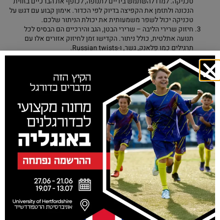
טכניקה. למדו להשתמש בידיים לתנופה, לכופף את הברכיים בזווית
הנכונה ולתזמן את הקפיצה בדיוק לפי הכדור. אימון קבוע עם דגש על
טכניקה יכול לשפר משמעותית את יכולת הניתור שלכם.
חיזוק שרירי הליבה – שרירי הבטן, הגב והירכיים הם הבסיס לכל
תנועה אתלטית, כולל ניתור. הקדישו זמן לחיזוק אזורים אלו עם
תרגילים כמו פלאנק, גשר, ו-Russian twists.
שימוש במשקולות – אימון עם משקולות, במיוחד תרגילים כמו
סקוואטים ודדליפטים, יכול לחזק את השרירים העיקריים המעורבים
בניתור. הקפידו על הדרכה נכונה ועל עליה הדרגתית במשקל כדי
להימנע מפציעות.
תרגול ניתורים ספציפיים לכדורגל – שלבו באימונים שלכם תרגילי
ניתור הדומים למצבי משחק, כמו ניתורים לכדרור חוזר או לחיבורים
גבוהים. ככל שתתרגלו יותר את התנועות הספציפיות הנדרשות
בכדורגל, כך תשתפרו בהן.
שימרו על גמישות – שרירים נוקשים מדי יכולים להגביל את טווח
התנועה ואת גובה הניתור שלכם. הקפידו על מתיחות קבועות, במיוחד
של הרגליים והירכיים, כדי לשמור על חופש התנועה המרבי.
זכרו, שיפור הניתור הוא תהליך שדורש זמן, עקביות ומאמץ. אל תצפו
לתוצאות מידיות, אלא התמקדו בשיפור הדרגתי ועקבי לאורך זמן. שילוב של
טכניקה נכונה, אימוני כוח וגמישות, ותרגול ספציפי לכדורגל, יכול להביא
אתכם בסופו של דבר לניתורים גבוהים ומרשימים יותר על המגרש.
ואם אתם מחפשים הדרכה מקצועית ומפורטת יותר כדי לקחת את הניתור
שלכם לשלב הבא, זכרו שצוות המאמנים של Afex תמיד כאן בשבילכם.