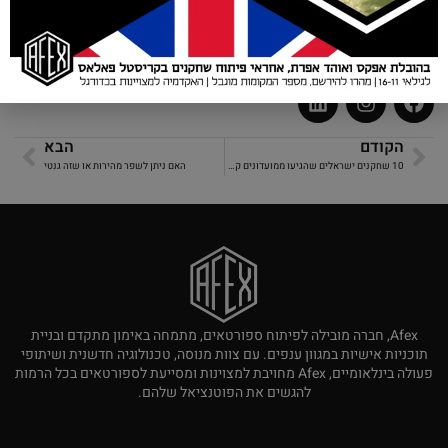
אנחנו מחויבים לספק לכל שחקן את הכלים והתמיכה לממש את הפוטנציאל
שלו במלואו, בניתור ובכל היבט אחר של המשחק. יחד, נעבוד כדי להפוך
אתכם לשחקנים הטובים ביותר שאתם יכולים להיות.
הקודם
הבא
10 שחקנים ישראלים שהגיעו ממועדונים קטנים לליגות הבכירות
האם ניתן לשפר מהירות או שזה גנטי
Afex, חברה מובילה לפיתוח ספורטאים, מתמחה באימון מתקדם ובניית
תוכניות אישיות במגוון ענפים. עם צוות מנוסה, טכנולוגיה חדשנית ושיתופי
פעולה בינלאומיים, Afex מחויבת למצוינות ומסייעת לספורטאים בכל הרמות
להגשים את הפוטנציאל שלהם.
Get in touch
Quick Link