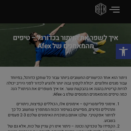
איך לשפר את הניתור בכדורגל – טיפים
פתח סרגל נגישות
מהמאמנים של Afex
ניתור הוא אחד הכישורים החשובים ביותר עבור כל שחקן כדורגל, במיוחד
עבור מגנים וחלוצים. יכולת לקפוץ גבוה יותר ולהגיע לכדור לפני היריב יכולה
להיות קריטית בהגנה או בהבקעת שער. אז איך משפרים את הניתור? הנה
כמה טיפים מהמאמנים המנוסים שלנו ב-Afex:
אימוני פליומטריקס – אימונים אלו, הכוללים קפיצות, ניתורים
ותרגילים נפיצים, מסייעים בשיפור הכוח המתפרץ שחשוב כל כך
לניתור אפקטיבי. שלבו אותם בתוכנית האימונים שלכם 2-3 פעמים
בשבוע.
הקפידו על טכניקה נכונה – ניתור אינו רק עניין של כוח, אלא גם של